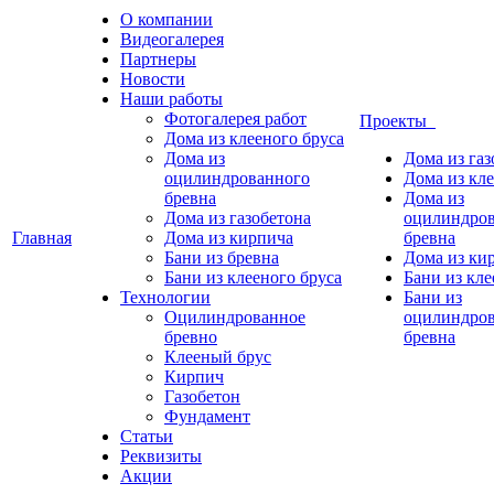
О компании
Видеогалерея
Партнеры
Новости
Наши работы
Фотогалерея работ
Проекты
Дома из клееного бруса
Дома из
Дома из газ
оцилиндрованного
Дома из кле
бревна
Дома из
Дома из газобетона
оцилиндро
Главная
Дома из кирпича
бревна
Бани из бревна
Дома из ки
Бани из клееного бруса
Бани из кле
Технологии
Бани из
Оцилиндрованное
оцилиндро
бревно
бревна
Клееный брус
Кирпич
Газобетон
Фундамент
Статьи
Реквизиты
Акции