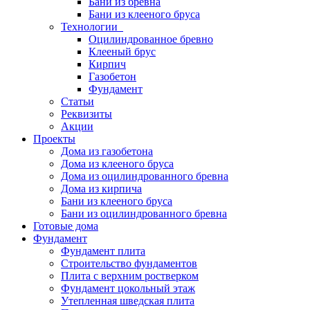
Бани из бревна
Бани из клееного бруса
Технологии
Оцилиндрованное бревно
Клееный брус
Кирпич
Газобетон
Фундамент
Статьи
Реквизиты
Акции
Проекты
Дома из газобетона
Дома из клееного бруса
Дома из оцилиндрованного бревна
Дома из кирпича
Бани из клееного бруса
Бани из оцилиндрованного бревна
Готовые дома
Фундамент
Фундамент плита
Строительство фундаментов
Плита с верхним ростверком
Фундамент цокольный этаж
Утепленная шведская плита