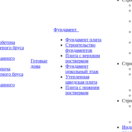
Фундамент
Фундамент плита
обетона
Строительство
еного бруса
фундаментов
Плита с верхним
ванного
Готовые
ростверком
Стро
дома
Фундамент
рпича
цокольный этаж
еного бруса
Утепленная
шведская плита
ванного
Плита с нижним
ростверком
Стро
Инди