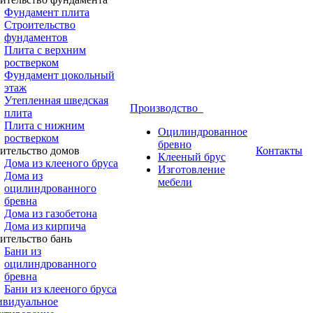
Фундамент плита
Строительство
фундаментов
Плита с верхним
ростверком
Фундамент цокольный
этаж
Утепленная шведская
Производство
плита
Плита с нижним
Оцилиндрованное
ростверком
бревно
ительство домов
Контакты
Клееный брус
Дома из клееного бруса
Изготовление
Дома из
мебели
оцилиндрованного
бревна
Дома из газобетона
Дома из кирпича
ительство бань
Бани из
оцилиндрованного
бревна
Бани из клееного бруса
видуальное