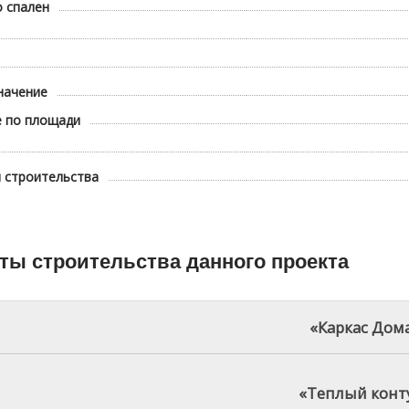
 спален
начение
е по площади
 строительства
ты строительства данного проекта
«Каркас Дом
ктная документация
«Теплый конт