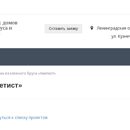
х домов
уса и
Ленинградская о
Оставить заявку
а
ул. Кузне
ма из клееного бруса «Аметист»
етист»
уться к списку проектов