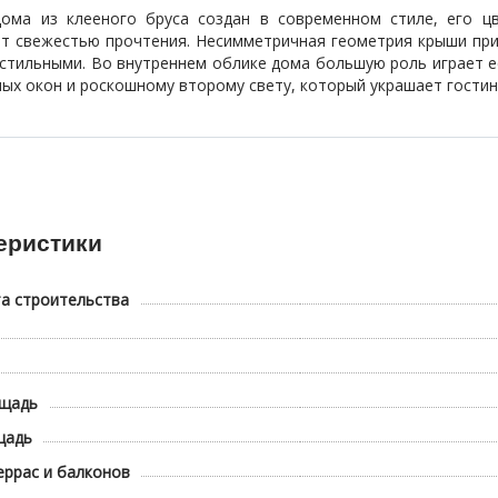
ома из клееного бруса создан в современном стиле, его ц
т свежестью прочтения. Несимметричная геометрия крыши прид
 стильными. Во внутреннем облике дома большую роль играет 
ых окон и роскошному второму свету, который украшает гостин
еристики
а строительства
щадь
щадь
ррас и балконов