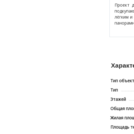
Проект д
подкупаю
лёгким и
панорамн
Характ
Тип объект
Тип
Этажей
Общая пло
Жилая пло
Площадь те