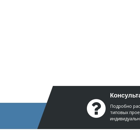
Консульт
Подробно рас
типовых прое
индивидуальн
Получить 