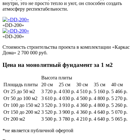
внутри, это не просто тепло и уют, он способен создать
атмосферу респектабельности.
«DD-200»
«DD-200»
Стоимость строительства проекта в комплектации «Каркас
Дома» 2 700 000 руб.
Цена на монолитный фундамент за 1 м2
Высота плиты
Площадь плиты
20 см
25 см
30 см
35 см
40 см
От 25 до 50 м2
3 720 р.
4 030 р.
4 510 р.
5 160 р.
5 466 р.
От 50 до 100 м2
3 610 р.
4 030 р.
4 500 р.
4 800 р.
5 270 р.
От 100 до 150 м2
3 520 р.
3 910 р.
4 360 р.
4 800 р.
5 260 р.
От 150 до 200 м2
3 520 р.
3 900 р.
4 360 р.
4 640 р.
5 070 р.
От 200 м2
3 500 р.
3 780 р.
4 210 р.
4 640 р.
5 065 р.
*не является публичной офертой