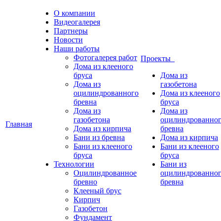
О компании
Видеогалерея
Партнеры
Новости
Наши работы
Фотогалерея работ
Проекты
Дома из клееного
бруса
Дома из
Дома из
газобетона
оцилиндрованного
Дома из клееного
бревна
бруса
Дома из
Дома из
газобетона
оцилиндрованно
Главная
Дома из кирпича
бревна
Бани из бревна
Дома из кирпича
Бани из клееного
Бани из клееного
бруса
бруса
Технологии
Бани из
Оцилиндрованное
оцилиндрованно
бревно
бревна
Клееный брус
Кирпич
Газобетон
Фундамент