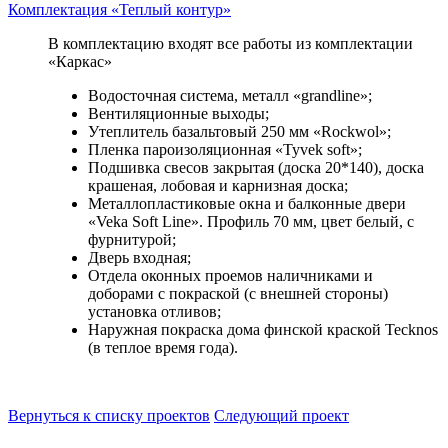
Комплектация «Теплый контур»
В комплектацию входят все работы из комплектации
«Каркас»
Водосточная система, металл «grandline»;
Вентиляционные выходы;
Утеплитель базальтовый 250 мм «Rockwol»;
Пленка пароизоляционная «Tyvek soft»;
Подшивка свесов закрытая (доска 20*140), доска
крашеная, лобовая и карнизная доска;
Металлопластиковые окна и балконные двери
«Veka Soft Line». Профиль 70 мм, цвет белый, с
фурнитурой;
Дверь входная;
Отдела оконных проемов наличниками и
доборами с покраской (с внешней стороны)
установка отливов;
Наружная покраска дома финской краской Tecknos
(в теплое время года).
Вернуться к списку проектов
Следующий проект