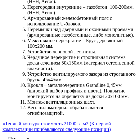
(H+H, Aeroc).
Перегородки внутренние – газобетон, 100-200мм,
(H+H, Aeroc).
Армированный железобетонный пояс с
использование U-блоков.
Перемычки над дверными и оконными проемами
(армированные газобетонные, либо монолитные).
Межэтажное перекрытие – Брус деревянный
100х200 мм.
Устройство черновой лестницы.
Чердачное перекрытие и стропильная система –
доска сечением 50х150мм (материал естественной
влажности).
Устройство вентилируемого зазора из строганного
бруска 45х45мм.
Кровля – металлочерепица Grandline 0,45мм
(широкий выбор профиля и цвета). Покрытие
монтируется на обрешётку из доски 20х100 мм.
Монтаж вентиляционных шахт.
Весь пиломатериал обрабатывается
огнебиозащитой.
«Теплый контур» стоимость 21000 за м2 (К первой
комплектации прибавляются следующие позиции)