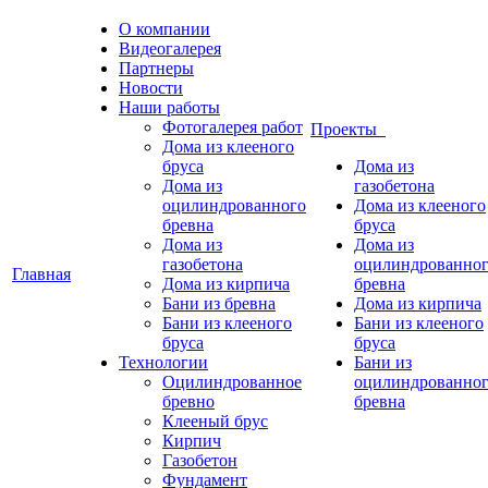
О компании
Видеогалерея
Партнеры
Новости
Наши работы
Фотогалерея работ
Проекты
Дома из клееного
бруса
Дома из
Дома из
газобетона
оцилиндрованного
Дома из клееного
бревна
бруса
Дома из
Дома из
газобетона
оцилиндрованно
Главная
Дома из кирпича
бревна
Бани из бревна
Дома из кирпича
Бани из клееного
Бани из клееного
бруса
бруса
Технологии
Бани из
Оцилиндрованное
оцилиндрованно
бревно
бревна
Клееный брус
Кирпич
Газобетон
Фундамент